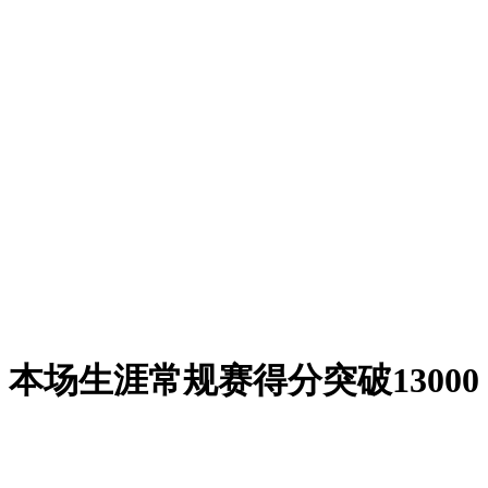
本场生涯常规赛得分突破13000