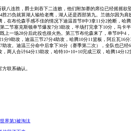
爵士队斩获八连胜，爵士则吞下二连败，他们附加赛的席位已经摇摇
24胜25负就算湖人输给老鹰，湖人还是西部第九。兰德尔因为
在布伦森手感不佳的情况下迪温首节8中3拿11分2抢断，哈腾拿
第二节塞克斯顿单节爆发7分3助攻，半场打完拿下10分，马卡半场
既上一场28分后此役也很火热。第三节布伦森来了，单节8中4，
21分9助攻，迪温三节27分4助攻，哈腾10分11篮板，阿丘瓦1
分7助攻。迪温三分命中后拿下30分（赛季第二次），全队也已
，两人合计64分13助攻，哈特10+10+10完成三双，哈腾14分1
官方联系确认。
世界第3被淘汰