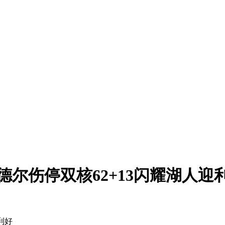
尔伤停双核62+13闪耀湖人迎
利好