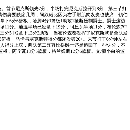
欲坠。首节尼克斯领先7分，半场打完尼克斯拉开到8分，第三节打
肩膀伤势要缺席几周，阿奴诺比因为右手肘肌肉发炎也缺席，锡伯
下6分6篮板，哈腾4分3篮板1助攻1抢断压制爵士。爵士这边
11分。迪温半场已经拿下19分，阿丘瓦半场11分，布伦森7中
三分5中2拿下13分3助攻，当布伦森都发挥了尼克斯就是全队发
6分3篮板，马卡与塞克斯顿得分都还没破20+。末节打了6分钟左右
经6人得分上双，两队第二阵容比拼爵士还是追回了一些失分，不
2篮板，阿丘瓦18分5篮板，格兰姆斯12分6篮板。文/颜小白的篮