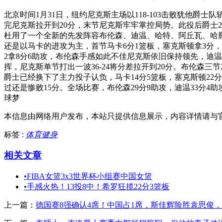
北京时间1月31日，纽约尼克斯主场以118-103击败犹他
完尼克斯拉开到20分，末节尼克斯牢牢掌控局势。此役后爵士
杜用了一个全新的先发阵容布伦森、迪温、哈特、阿丘瓦、哈腾，
还是以马卡的进攻为主，首节马卡6分1篮板，塞克斯顿拿3分，
2拿8分6助攻，布伦森手感如此不佳尼克斯依旧保持领先，迪温
挥，尼克斯单节打出一波36-24将分差拉开到20分。布伦森三节
爵士已经换下了主力投子认负，马卡14分5篮板，塞克斯顿22
过还是惨败15分。全场比赛，布伦森29分9助攻，迪温33分4助攻
球梦
本信息由网络用户发布，
本站只提供信息展示，内容详情请与
标签 :
体育健身
相关文章
•
FIBA女篮3x3世界杯小组赛中国女篮
•
手感火热！13投8中！希罗狂揽22分3篮板
上一篇：
德国赛8强确认4席！中国占1席，斯佳辉险胜袁思俊，