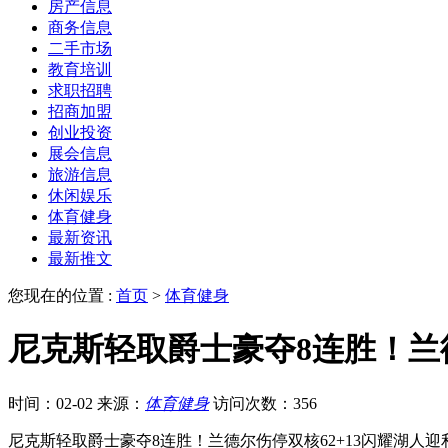
房产信息
商务信息
二手市场
教育培训
求职招聘
招商加盟
创业投资
展会信息
旅游信息
休闲娱乐
体育健身
最新资讯
最新推文
您现在的位置 :
首页
>
体育健身
尼克斯轻取爵士豪夺8连胜！兰德
时间：02-02
来源：
体育健身
访问次数：356
尼克斯轻取爵士豪夺8连胜！兰德尔伤停双核62+13闪耀湖人迎