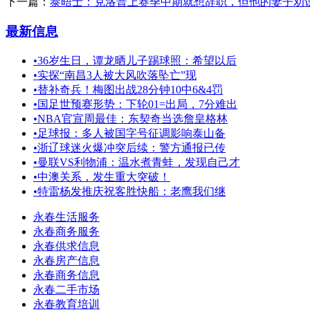
下一篇：
泰晤士：克洛普上赛季中期就想辞职，但他的妻子劝
最新信息
•
36岁生日，谭龙晒儿子踢球照：希望以后
•
实探“南昌3人被大风吹落坠亡”现
•
替补奇兵！梅图出战28分钟10中6&4罚
•
国足世预赛形势：下轮01=出局，7分难出
•
NBA官宣周最佳：东契奇当选詹皇格林
•
足球报：多人被国字号征调影响泰山备
•
浙辽球迷火爆冲突后续：警方通报已传
•
曼联VS利物浦：温水煮青蛙，发现自己才
•
中澳关系，发生重大突破！
•
特雷杨发推庆祝客胜快船：老鹰我们继
永春生活服务
永春商务服务
永春供求信息
永春房产信息
永春商务信息
永春二手市场
永春教育培训