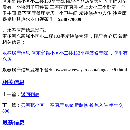
河东富强小区小二楼133平带院 院里有仓房夏天可煮手把肉 窗
后有一小块园子可种菜 三室两厅两层 楼上大小三个卧室一个
卫生间 楼下客厅餐厅厨房一个卫生间 精装修拎包入住 沙发床
餐桌炉具热水器电视茶几 .
15248770000
。永春房产信息发布。
更多河东富强小区小二楼133平精装修带院 ，院里有仓房 最新
相关信息：
永春房产信息
河东富强小区小二楼133平精装修带院 ，院里有
仓房
永春房产信息发布平台:http://www.yeyeyao.com/fangcan/30.html
相关信息
上一篇：
返回列表
下一篇：
滨河苑小区 一室两厅 80m 新装修 拎包入住 半年交
800
最新信息