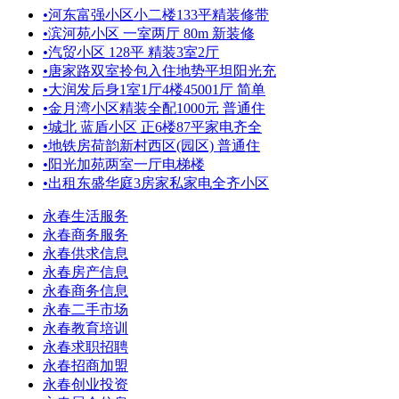
•
河东富强小区小二楼133平精装修带
•
滨河苑小区 一室两厅 80m 新装修
•
汽贸小区 128平 精装3室2厅
•
唐家路双室拎包入住地势平坦阳光充
•
大润发后身1室1厅4楼45001厅 简单
•
金月湾小区精装全配1000元 普通住
•
城北 蓝盾小区 正6楼87平家电齐全
•
地铁房荷韵新村西区(园区) 普通住
•
阳光加苑两室一厅电梯楼
•
出租东盛华庭3房家私家电全齐小区
永春生活服务
永春商务服务
永春供求信息
永春房产信息
永春商务信息
永春二手市场
永春教育培训
永春求职招聘
永春招商加盟
永春创业投资