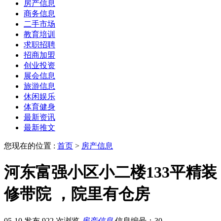
房产信息
商务信息
二手市场
教育培训
求职招聘
招商加盟
创业投资
展会信息
旅游信息
休闲娱乐
体育健身
最新资讯
最新推文
您现在的位置 :
首页
>
房产信息
河东富强小区小二楼133平精装
修带院 ，院里有仓房
05-10 发布
922 次浏览
房产信息
信息编号：30