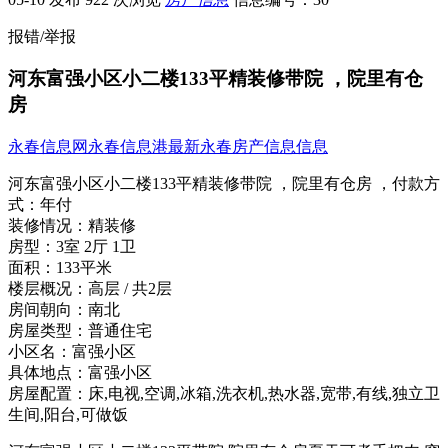
报错/举报
河东富强小区小二楼133平精装修带院 ，院里有仓
房
永春信息网
永春信息港
最新永春房产信息信息
河东富强小区小二楼133平精装修带院 ，院里有仓房 ，
付款方
式：
年付
装修情况：
精装修
房型：
3室 2厅 1卫
面积：
133平米
楼层概况：
高层 / 共2层
房间朝向：
南北
房屋类型：
普通住宅
小区名：
富强小区
具体地点：
富强小区
房屋配置：
床,电视,空调,冰箱,洗衣机,热水器,宽带,有线,独立卫
生间,阳台,可做饭